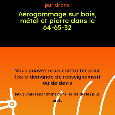
par drone
Aérogommage sur bois,
métal et pierre dans le
64-65-32
Vous pouvez nous contacter pour
toute demande de renseignement
ou de devis
Nous vous répondrons dans les délais les plus
brefs