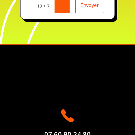
Envoyer
=
13 + 7
07 60 90 24 80