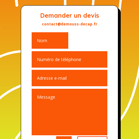
Demander un devis
contact@demouss-decap.fr